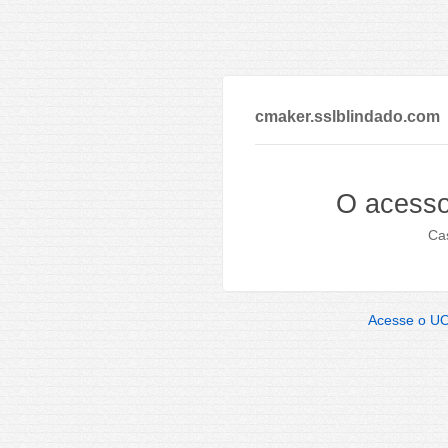
cmaker.sslblindado.com
O acesso
Cas
Acesse o U