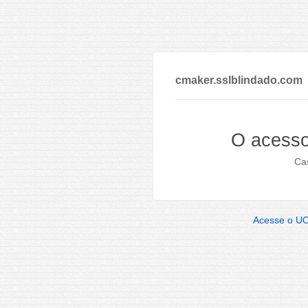
cmaker.sslblindado.com
O acesso
Cas
Acesse o U